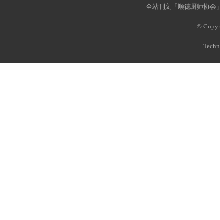
全站刊文「顺德厨师协会」
-走出顺德
© Copyri
Techn